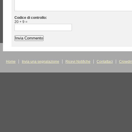
Codice di controllo:
20 + 9 =
Home
Invia una segnalazione
Ricevi Notifiche
Contattaci
Crowdm