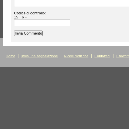
Codice di controllo:
15 + 6 =
Home
Invia una segnalazione
Ricevi Notifiche
Contattaci
Crowdm