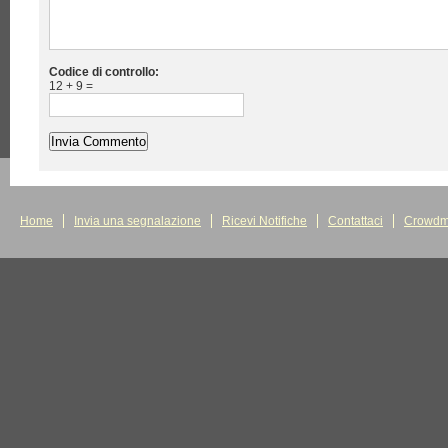
Codice di controllo:
12 + 9 =
Home
Invia una segnalazione
Ricevi Notifiche
Contattaci
Crowdm