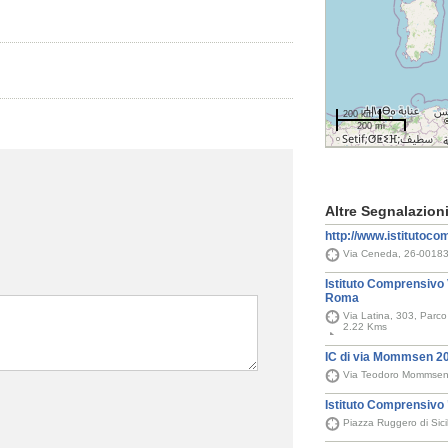
200 km
200 mi
Altre Segnalazion
http://www.istitutoco
Via Ceneda, 26-00183
Istituto Comprensivo 
Roma
Via Latina, 303, Parco
2.22 Kms
IC di via Mommsen 2
Via Teodoro Mommsen
Istituto Comprensivo 
Piazza Ruggero di Sici