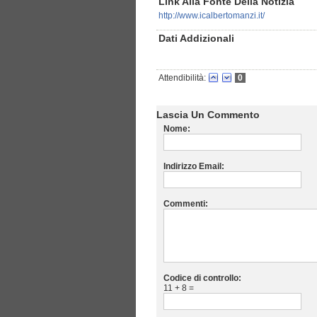
Link Alla Fonte Della Notizia
http://www.icalbertomanzi.it/
Dati Addizionali
Attendibilità:
0
Lascia Un Commento
Nome:
Indirizzo Email:
Commenti:
Codice di controllo:
11 + 8 =