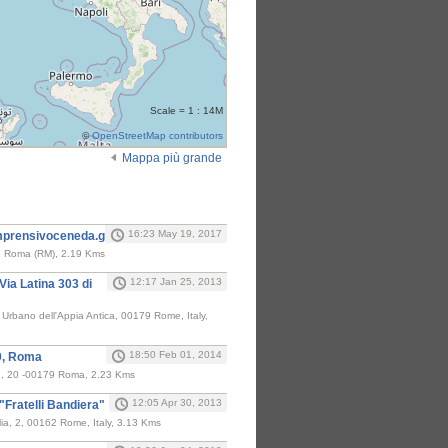
Scale = 1 : 14M
©
OpenStreetMap contributors
Mappa più grande
i
16:23 May 19, 2017
mprensivoceneda.gov.it/
 Roma (RM), 2.19 Kms
12:17 Jan 25, 2013
Via Latina 303 di
 Urbano dell'Appia Antica, 00179 Rome, Italy,
18:50 Feb 01, 2014
0, Roma
, 20 -00179 Roma, 2.23 Kms
12:05 Apr 30, 2013
"Fratelli Bandiera"
lia, 2, 00162 Rome, Italy, 3.13 Kms