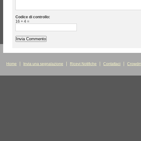
Codice di controllo:
16 + 4 =
Home
Invia una segnalazione
Ricevi Notifiche
Contattaci
Crowdm