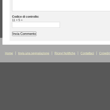
Codice di controllo:
11 + 5 =
Home
Invia una segnalazione
Ricevi Notifiche
Contattaci
Crowdm