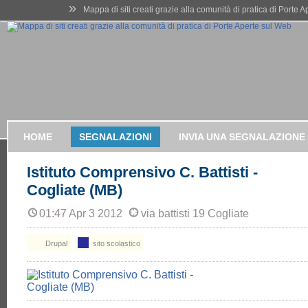
»
Mappa di siti creati grazie alla comunità di pratica di Porte 
HOME
SEGNALAZIONI
INVIA UNA SEGNALAZIONE
Istituto Comprensivo C. Battisti -
Cogliate (MB)
01:47 Apr 3 2012
via battisti 19 Cogliate
Drupal
sito scolastico