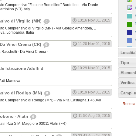
stituto Comprensivo "Falcone Borsellino" Bardolino - Via Dante
ardolino (VR) Italy
13:16 Nov 01, 2015
sivo di Virgilio (MN)
0
stituto Comprensivo di Virgilio (MN) - Via Giorgio Amendola, 1
va, Lombardia, Italia
11:20 Nov 01, 2015
 - Da Vinci Crema (CR)
0
I.S. Racchetti - Da Vinci Crema -
Localita
Tipo
le Istruzione Adulti di
10:29 Nov 01, 2015
Element
IA di Mantova -
Verifica
10:19 Nov 01, 2015
nsivo di Rodigo (MN)
Campi u
0
Istituto Comprensivo di Rodigo (MN) - Via Rita Castagna,1 46040
Resetta tu
11:50 Aug 26, 2015
robono - Alatri
0
latri P.za S.M. Maggiore 03011 Alatri (FR)
22:47 Aug 24, 2015