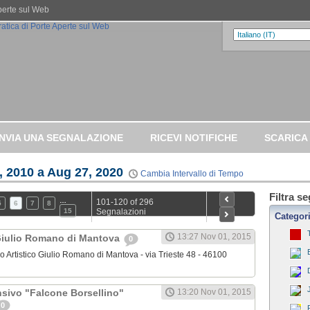
Aperte sul Web
INVIA UNA SEGNALAZIONE
RICEVI NOTIFICHE
SCARICA
, 2010 a Aug 27, 2020
Cambia Intervallo di Tempo
Filtra s
…
101-120 of 296
5
6
7
8
15
Segnalazioni
Categor
13:27 Nov 01, 2015
 Giulio Romano di Mantova
0
ceo Artistico Giulio Romano di Mantova - via Trieste 48 - 46100
nsivo "Falcone Borsellino"
13:20 Nov 01, 2015
0