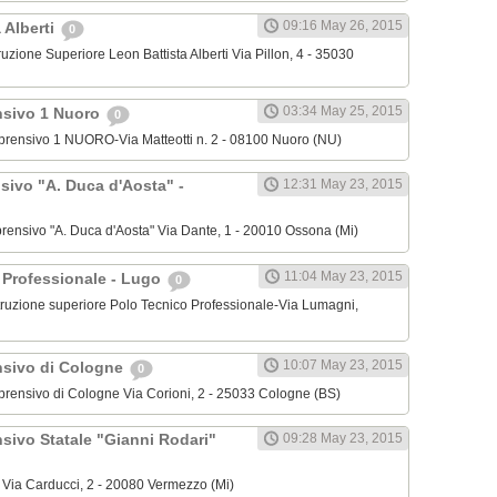
09:16 May 26, 2015
a Alberti
0
Istruzione Superiore Leon Battista Alberti Via Pillon, 4 - 35030
03:34 May 25, 2015
nsivo 1 Nuoro
0
omprensivo 1 NUORO-Via Matteotti n. 2 - 08100 Nuoro (NU)
sivo "A. Duca d'Aosta" -
12:31 May 23, 2015
omprensivo "A. Duca d'Aosta" Via Dante, 1 - 20010 Ossona (Mi)
11:04 May 23, 2015
o Professionale - Lugo
0
i istruzione superiore Polo Tecnico Professionale-Via Lumagni,
10:07 May 23, 2015
nsivo di Cologne
0
omprensivo di Cologne Via Corioni, 2 - 25033 Cologne (BS)
sivo Statale "Gianni Rodari"
09:28 May 23, 2015
 Via Carducci, 2 - 20080 Vermezzo (Mi)