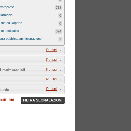
Wordpress
718
Harmonia
0
Trusted Reports
0
sito scolastico
394
altra pubblica amministrazione
2
sito tematico
8
Pulisci
'
Pulisci
Pulisci
i multimediali
Pulisci
Pulisci
tente
tti i filtri
FILTRA SEGNALAZIONI