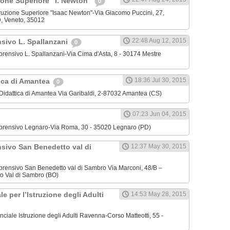
uzione Superiore "I. Newton"
0
 Istruzione Superiore "Isaac Newton"-Via Giacomo Puccini, 27,
 Veneto, 35012
22:48 Aug 12, 2015
nsivo L. Spallanzani
0
omprensivo L. Spallanzani-Via Cima d'Asta, 8 - 30174 Mestre
18:36 Jul 30, 2015
tica di Amantea
0
 Didattica di Amantea Via Garibaldi, 2-87032 Amantea (CS)
07:23 Jun 04, 2015
Comprensivo Legnaro-Via Roma, 30 - 35020 Legnaro (PD)
nsivo San Benedetto val di
12:37 May 30, 2015
omprensivo San Benedetto val di Sambro Via Marconi, 48/B –
o Val di Sambro (BO)
e per l’Istruzione degli Adulti
14:53 May 28, 2015
nciale Istruzione degli Adulti Ravenna-Corso Matteotti, 55 -