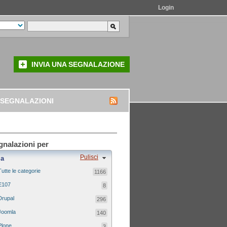
Login
INVIA UNA SEGNALAZIONE
 SEGNALAZIONI
egnalazioni per
Pulisci
ia
Tutte le categorie
1166
E107
8
Drupal
296
Joomla
140
Plone
3