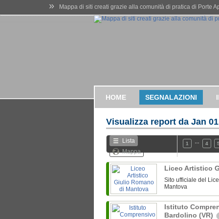
»
Mappa di siti creati grazie alla comunità di pratica di Porte 
HOME
SEGNALAZIONI
Visualizza report da
Jan 01
Lista
…
1
4
Mappa
Liceo Artistico
Sito ufficiale del Li
Mantova
Istituto Compre
Bardolino (VR)