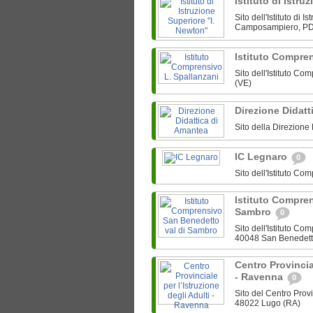
Istituto di Istr
Sito dell'Istituto di
Camposampiero, PD,
Istituto Compre
Sito dell'Istituto C
(VE)
Direzione Didat
Sito della Direzione
IC Legnaro
0
Sito dell'Istituto 
Istituto Compre
Sambro
0
Sito dell'Istituto C
40048 San Benedett
Centro Provincial
- Ravenna
0
Sito del Centro Provi
48022 Lugo (RA)