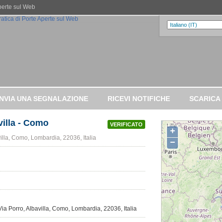
Aperte sul Web
INVIA UNA SEGNALAZIONE
RICEVI NOTIFICHE
SCARICA
villa - Como
VERIFICATO
+
villa, Como, Lombardia, 22036, Italia
−
-Via Porro, Albavilla, Como, Lombardia, 22036, Italia