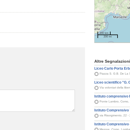
200 km
200 mi
Altre Segnalazion
Liceo Carlo Porta Er
Piazza S. G.B. De La 
Liceo scientifico "G. G
Via volontari della lib
Istituto comprensivo
Ponte Lambro, Como, L
Istituto Comprensivo
via Risorgimento, 22 
Istituto Comprensivo
Merone, Como, Lombard