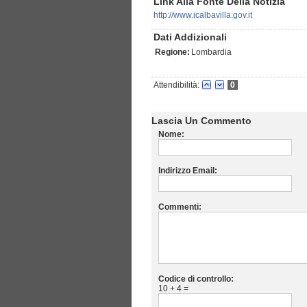
Link Alla Fonte Della Notizia
http://www.icalbavilla.gov.it
Dati Addizionali
Regione:
Lombardia
Attendibilità:
0
Lascia Un Commento
Nome:
Indirizzo Email:
Commenti:
Codice di controllo:
10 + 4 =