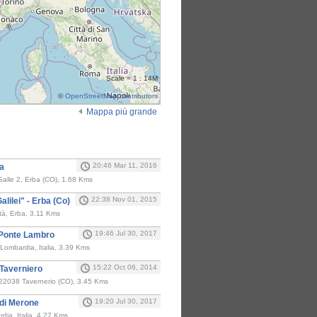
Scale = 1 : 14M
©
OpenStreetMap contributors
Mappa più grande
i
20:46 Mar 11, 2016
ba
Salle 2, Erba (CO), 1.68 Kms
22:38 Nov 01, 2015
alilei" - Erba (Co)
ertà, Erba, 3.11 Kms
19:46 Jul 30, 2017
 Ponte Lambro
ombardia, Italia, 3.39 Kms
15:22 Oct 06, 2014
 Taverniero
- 22038 Tavernerio (CO), 3.45 Kms
19:20 Jul 30, 2017
 di Merone
ia, Italia, 4.27 Kms