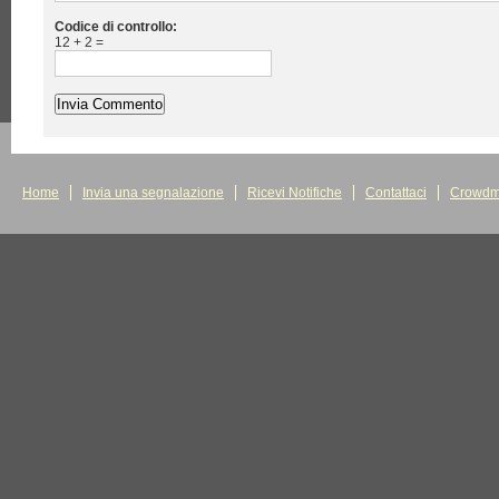
Codice di controllo:
12 + 2 =
Home
Invia una segnalazione
Ricevi Notifiche
Contattaci
Crowdm