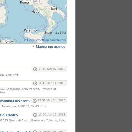
Scale = 1 : 14M
©
OpenStreetMap contributors
Mappa più grande
i
17:40 Mar 07, 2019
alia, 1.65 Kms
11:41 Dec 14, 2012
43 Castiglione della Pescaia Province of
 Kms
13:58 May 24, 2015
Vannini-Lazzaretti
a di Montagna, 1-58033, 37.43 Kms
13:00 Jun 10, 2013
e di Castro
01025 Grotte di Castro Province of Viterbo, Italy,
14:49 Nov 05, 2013