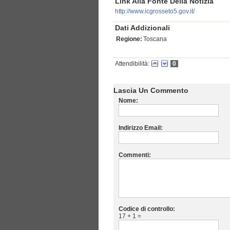
Link Alla Fonte Della Notizia
http://www.icgrosseto5.gov.it/
Dati Addizionali
Regione:
Toscana
Attendibilità:
0
Lascia Un Commento
Nome:
Indirizzo Email:
Commenti:
Codice di controllo:
17 + 1 =