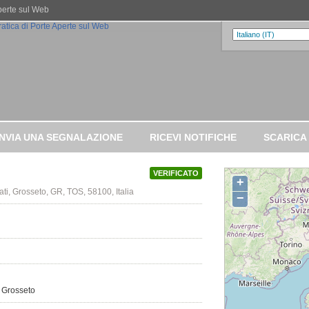
Aperte sul Web
INVIA UNA SEGNALAZIONE
RICEVI NOTIFICHE
SCARICA
VERIFICATO
+
ati, Grosseto, GR, TOS, 58100, Italia
−
5 Grosseto