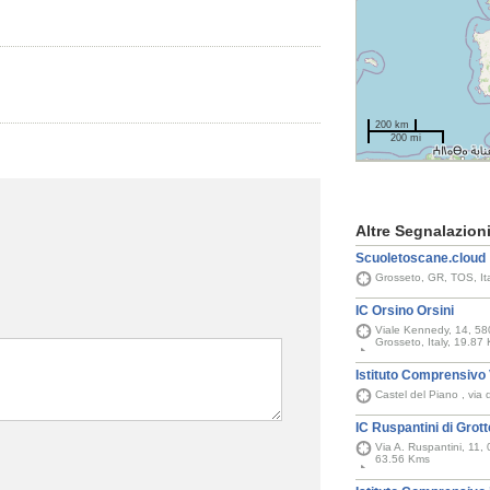
200 km
200 mi
Altre Segnalazion
Scuoletoscane.cloud
Grosseto, GR, TOS, It
IC Orsino Orsini
Viale Kennedy, 14, 580
Grosseto, Italy, 19.87
Istituto Comprensivo 
Castel del Piano , vi
IC Ruspantini di Grott
Via A. Ruspantini, 11, 
63.56 Kms