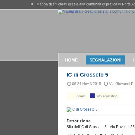
»
Mappa di siti creati grazie alla comunità di pratica di Porte 
HOME
SEGNALAZIONI
IC di Grosseto 5
06:24 Nov 3 2015
Via Giovanni Pr
Joomla
sito scolastico
Descrizione
Sito dell'IC di Grosseto 5 - Via Rovetta, 3