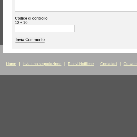
Codice di controllo:
12 + 10 =
Home
Invia una segnalazione
Ricevi Notifiche
Contattaci
Crowdm