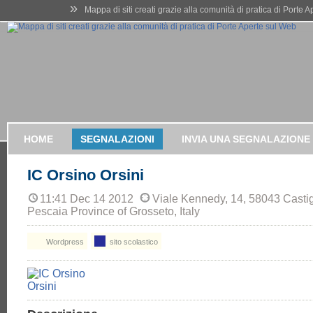
»
Mappa di siti creati grazie alla comunità di pratica di Porte 
HOME
SEGNALAZIONI
INVIA UNA SEGNALAZIONE
IC Orsino Orsini
11:41 Dec 14 2012
Viale Kennedy, 14, 58043 Castig
Pescaia Province of Grosseto, Italy
Wordpress
sito scolastico