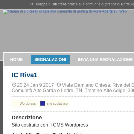
»
Mappa di siti creati grazie alla comunità di pratica di Porte 
HOME
SEGNALAZIONI
INVIA UNA SEGNALAZIONE
IC Riva1
20:24 Jan 9 2017
Viale Damiano Chiesa, Riva del 
Comunità Alto Garda e Ledro, TN, Trentino-Alto Adige, 380
Wordpress
sito scolastico
Descrizione
Sito costruito con il CMS Wordpress