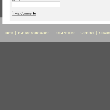
Home
Invia una segnalazione
Ricevi Notifiche
Contattaci
Crowdm