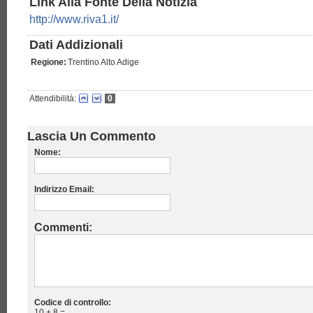
Link Alla Fonte Della Notizia
http://www.riva1.it/
Dati Addizionali
Regione:
Trentino Alto Adige
Attendibilità:
0
Lascia Un Commento
Nome:
Indirizzo Email:
Commenti:
Codice di controllo:
10 + 8 =