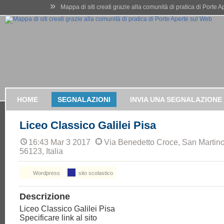
»
Mappa di siti creati grazie alla comunità di pratica di Porte 
HOME
SEGNALAZIONI
INVIA UNA SEGNALAZIONE
Liceo Classico Galilei Pisa
16:43 Mar 3 2017
Via Benedetto Croce, San Martino
56123, Italia
Wordpress
sito scolastico
Descrizione
Liceo Classico Galilei Pisa
Specificare link al sito