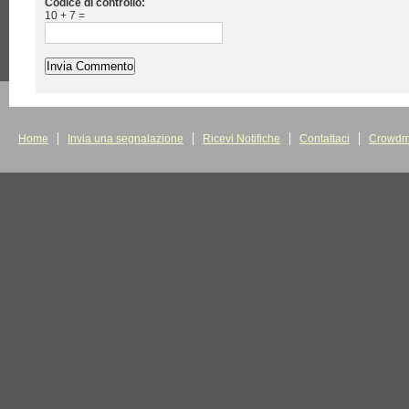
Codice di controllo:
10 + 7 =
Home
Invia una segnalazione
Ricevi Notifiche
Contattaci
Crowdm