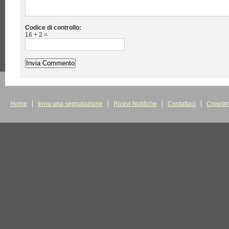
Codice di controllo:
16 + 2 =
Home
Invia una segnalazione
Ricevi Notifiche
Contattaci
Crowdm