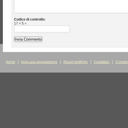
Codice di controllo:
17 + 5 =
Home
Invia una segnalazione
Ricevi Notifiche
Contattaci
Crowdm