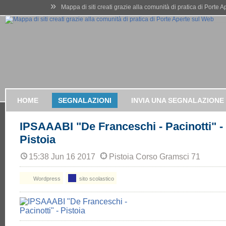
»
Mappa di siti creati grazie alla comunità di pratica di Porte 
HOME
SEGNALAZIONI
INVIA UNA SEGNALAZIONE
IPSAAABI "De Franceschi - Pacinotti" -
Pistoia
15:38 Jun 16 2017
Pistoia Corso Gramsci 71
Wordpress
sito scolastico