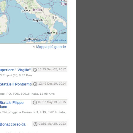
Scale = 1 : 14M
©
OpenStreetMap contributors
Mappa più grande
i
16:25 Sep 02, 2017
Superiore " Virgilio"
3 Empoli (FI), 0.87 Kms
12:46 Dec 10, 2014
Statale Il Pontormo
nano, PO, TOS, 59016, Italia, 12.95 Kms
09:27 May 19, 2015
Statale Filippo
aiano
, 2/4, Poggio a Caiano, PO, TOS, 59016, Italia,
01:51 Mar 25, 2013
 Bonaccorso da