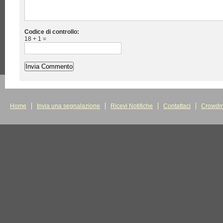
Codice di controllo:
18 + 1 =
Home
Invia una segnalazione
Ricevi Notifiche
Contattaci
Crowdm