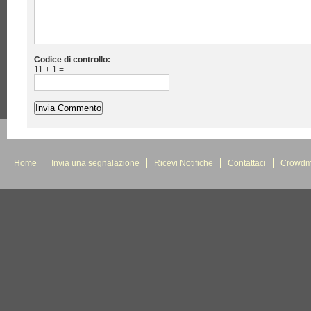
Codice di controllo:
11 + 1 =
Home
Invia una segnalazione
Ricevi Notifiche
Contattaci
Crowdm