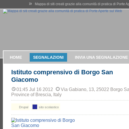
»
Mappa di siti creati grazie alla comunità di pratica di Porte 
HOME
SEGNALAZIONI
INVIA UNA SEGNALAZIONE
Istituto comprensivo di Borgo San
Giacomo
01:45 Jul 16 2012
Via Gabiano, 13, 25022 Borgo S
Province of Brescia, Italy
Drupal
sito scolastico