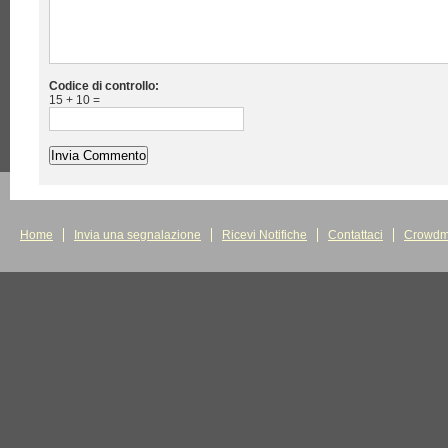
Codice di controllo:
15 + 10 =
Home
Invia una segnalazione
Ricevi Notifiche
Contattaci
Crowdm