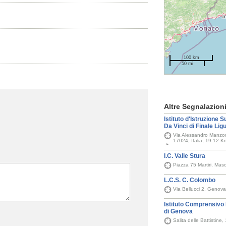
100 km
50 mi
Altre Segnalazion
Istituto d'Istruzione S
Da Vinci di Finale Lig
Via Alessandro Manzoni
17024, Italia, 19.12 K
I.C. Valle Stura
Piazza 75 Martiri, Mas
L.C.S. C. Colombo
Via Bellucci 2, Genov
Istituto Comprensivo
di Genova
Salita delle Battistin