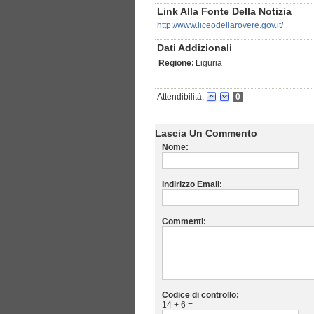
Link Alla Fonte Della Notizia
http://www.liceodellarovere.gov.it/
Dati Addizionali
Regione:
Liguria
Attendibilità:
0
Lascia Un Commento
Nome:
Indirizzo Email:
Commenti:
Codice di controllo:
14 + 6 =