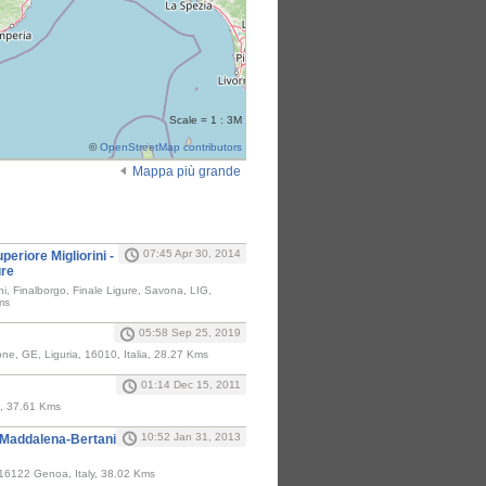
Scale = 1 : 3M
©
OpenStreetMap contributors
Mappa più grande
i
07:45 Apr 30, 2014
uperiore Migliorini -
ure
, Finalborgo, Finale Ligure, Savona, LIG,
ms
05:58 Sep 25, 2019
one, GE, Liguria, 16010, Italia, 28.27 Kms
01:14 Dec 15, 2011
a, 37.61 Kms
10:52 Jan 31, 2013
 Maddalena-Bertani
e, 16122 Genoa, Italy, 38.02 Kms