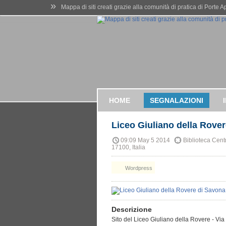
»
Mappa di siti creati grazie alla comunità di pratica di Porte 
HOME
SEGNALAZIONI
Liceo Giuliano della Rove
09:09 May 5 2014
Biblioteca Centr
17100, Italia
Wordpress
Descrizione
Sito del Liceo Giuliano della Rovere - V