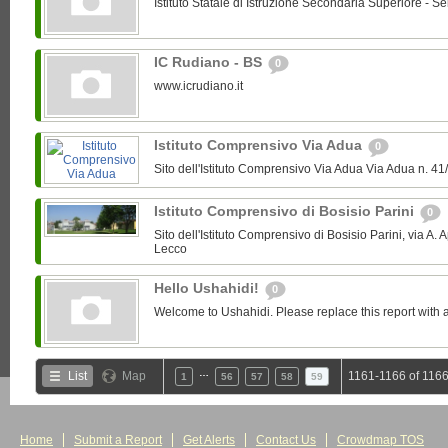
Istituto Statale di Istruzione Secondaria Superiore - Se
IC Rudiano - BS
0
www.icrudiano.it
Istituto Comprensivo Via Adua
0
Sito dell'Istituto Comprensivo Via Adua Via Adua n.
Istituto Comprensivo di Bosisio Parini
0
Sito dell'Istituto Comprensivo di Bosisio Parini, via A. 
Lecco
Hello Ushahidi!
0
Welcome to Ushahidi. Please replace this report with a
…
List
Map
1161-1166 of 1166
1
56
57
58
59
Home
Submit a Report
Get Alerts
Contact Us
Crowdmap TOS