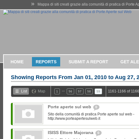
»
Mappa di siti creati grazie alla comunità di pratica di Porte 
HOME
REPORTS
SUBMIT A REPORT
GET AL
Showing Reports From
Jan 01, 2010 to Aug 27, 
…
List
Map
1161-1166 of 1166
1
56
57
58
59
Porte aperte sul web
0
Sito della comunità di pratica Porte aperte sul web -
http://www.porteapertesulweb.it
ISISS Ettore Majorana
0