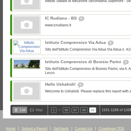
Istituto Statale di Istruzione Secondaria Superiore - Se
IC Rudiano - BS
0
www.icrudiano.it
Istituto Comprensivo Via Adua
0
Sito dell'Istituto Comprensivo Via Adua Via Adua n.
Istituto Comprensivo di Bosisio Parini
0
Sito dell'Istituto Comprensivo di Bosisio Parini, via A. 
Lecco
Hello Ushahidi!
0
Welcome to Ushahidi. Please replace this report with a
…
List
Map
1161-1166 of 1166
1
56
57
58
59
Home
Submit a Report
Get Alerts
Contact Us
Crowdmap TOS