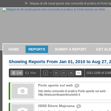
»
Mappa di siti creati grazie alla comunità di pratica di Porte 
HOME
REPORTS
SUBMIT A REPORT
GET AL
Showing Reports From
Jan 01, 2010 to Aug 27, 
…
List
Map
1161-1166 of 1166
1
56
57
58
59
Porte aperte sul web
0
Sito della comunità di pratica Porte aperte sul web -
http://www.porteapertesulweb.it
ISISS Ettore Majorana
0