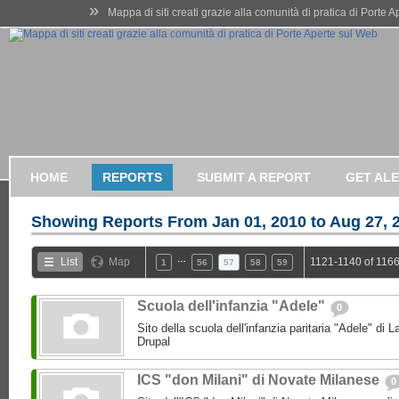
»
Mappa di siti creati grazie alla comunità di pratica di Porte 
HOME
REPORTS
SUBMIT A REPORT
GET AL
Showing Reports From
Jan 01, 2010 to Aug 27, 
…
List
Map
1121-1140 of 1166
1
56
57
58
59
Scuola dell'infanzia "Adele"
0
Sito della scuola dell'infanzia paritaria "Adele" di L
Drupal
ICS "don Milani" di Novate Milanese
0