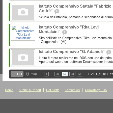
Istituto Comprensivo Statale "Fabrizio
Andrè"
0
Scuola dell'infanzia, primaria e secondaria di prim
Istituto Comprensivo "Rita Levi
Montalcini"
1
Sito dell'Istituto Comprensivo "Rita Levi Montalcini
- Gorgonzola - (MI)
Istituto Comprensivo "G. Adamoli"
0
Il sito è stato realizzato nel 2006 con uno dei primi 
Aperte sul web e col software Dreamweaver in dota
…
List
Map
1121-1140 of 1166
1
56
57
58
59
Home
Submit a Report
Get Alerts
Contact Us
Crowdmap TOS