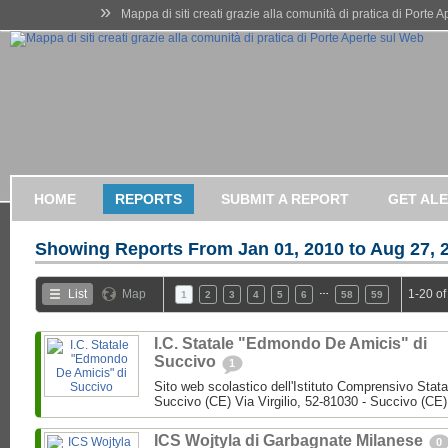
»
Mappa di siti creati grazie alla comunità di pratica di Porte 
HOME
REPORTS
SUBMIT A REPORT
GET AL
Showing Reports From
Jan 01, 2010 to Aug 27, 
…
List
Map
1-20 of
1
2
3
4
5
6
58
59
I.C. Statale "Edmondo De Amicis" di
Succivo
1
Sito web scolastico dell'Istituto Comprensivo Stata
Succivo (CE) Via Virgilio, 52-81030 - Succivo (CE)
ICS Wojtyla di Garbagnate Milanese
0