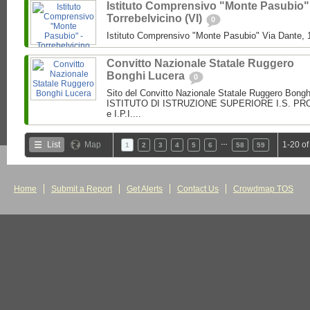
Istituto Comprensivo "Monte Pasubio"
Torrebelvicino (VI)
0
Istituto Comprensivo "Monte Pasubio" Via Dante, 1
Convitto Nazionale Statale Ruggero
Bonghi Lucera
0
Sito del Convitto Nazionale Statale Ruggero Bong
ISTITUTO DI ISTRUZIONE SUPERIORE I.S. PROF.
e I.P.I....
…
List
Map
1-20 of
1
2
3
4
5
6
58
59
Home
Submit a Report
Get Alerts
Contact Us
Crowdmap TOS