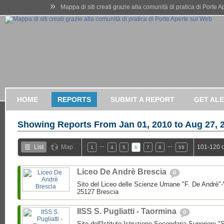
»
Mappa di siti creati grazie alla comunità di pratica di Porte 
HOME
REPORTS
SUBMIT A REPORT
GET AL
Showing Reports From
Jan 01, 2010 to Aug 27, 
…
…
List
Map
101-120 o
1
4
5
6
7
8
59
Liceo De Andrè Brescia
0
Sito del Liceo delle Scienze Umane "F. De Andrè"-
25127 Brescia
IISS S. Pugliatti - Taormina
0
Sito dell'Istituto Istruzione Secondaria Superiore "S