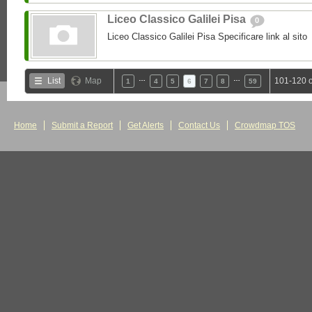
Liceo Classico Galilei Pisa
0
Liceo Classico Galilei Pisa Specificare link al sito
…
…
List
Map
101-120 o
1
4
5
6
7
8
59
Home
Submit a Report
Get Alerts
Contact Us
Crowdmap TOS