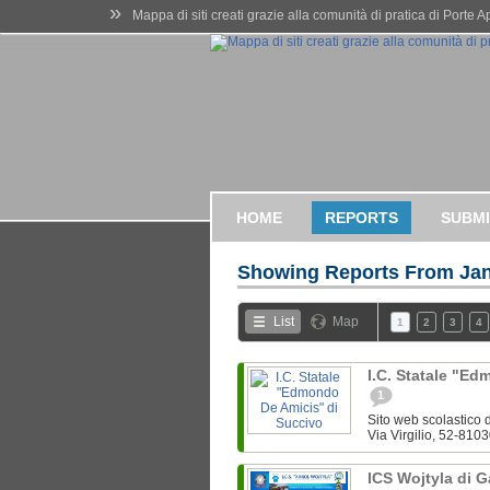
»
Mappa di siti creati grazie alla comunità di pratica di Porte 
HOME
REPORTS
SUBMI
Showing Reports From
Jan
List
Map
1
2
3
4
I.C. Statale "E
1
Sito web scolastico d
Via Virgilio, 52-8103
ICS Wojtyla di 