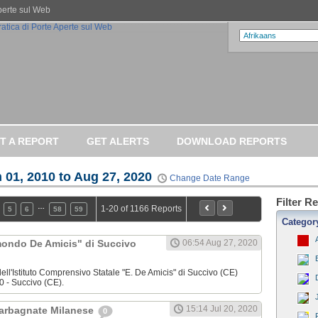
Aperte sul Web
T A REPORT
GET ALERTS
DOWNLOAD REPORTS
 01, 2010 to Aug 27, 2020
Change Date Range
Filter R
…
1-20 of 1166 Reports
5
6
58
59
Categor
dmondo De Amicis" di Succivo
06:54 Aug 27, 2020
ell'Istituto Comprensivo Statale "E. De Amicis" di Succivo (CE)
0 - Succivo (CE).
15:14 Jul 20, 2020
Garbagnate Milanese
0