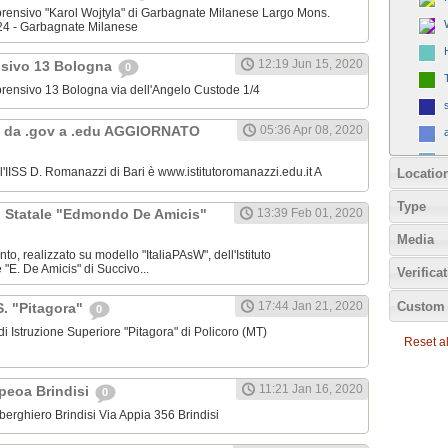
omprensivo "Karol Wojtyla" di Garbagnate Milanese Largo Mons.
24 - Garbagnate Milanese
12:19 Jun 15, 2020
nsivo 13 Bologna
0
omprensivo 13 Bologna via dell'Angelo Custode 1/4
 da .gov a .edu AGGIORNATO
05:36 Apr 08, 2020
ll'IISS D. Romanazzi di Bari è www.istitutoromanazzi.edu.it A
Locatio
Type
C. Statale "Edmondo De Amicis"
13:39 Feb 01, 2020
Media
nto, realizzato su modello "ItaliaPAsW", dell'Istituto
"E. De Amicis" di Succivo...
Verifica
Custom 
17:44 Jan 21, 2020
.S. "Pitagora"
0
o di Istruzione Superiore "Pitagora" di Policoro (MT)
Reset all
11:21 Jan 16, 2020
Ipeoa Brindisi
0
 Alberghiero Brindisi Via Appia 356 Brindisi