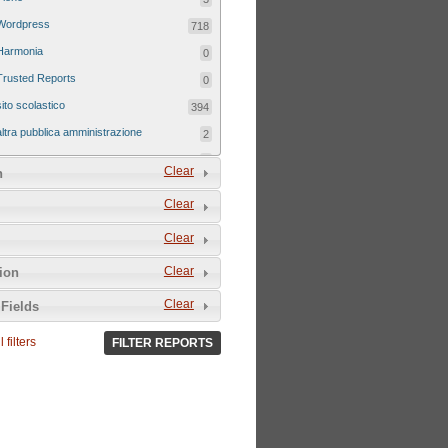
Wordpress
718
Harmonia
0
Trusted Reports
0
sito scolastico
394
altra pubblica amministrazione
2
sito tematico
8
Clear
n
Clear
Clear
Clear
tion
Clear
Fields
 filters
FILTER REPORTS