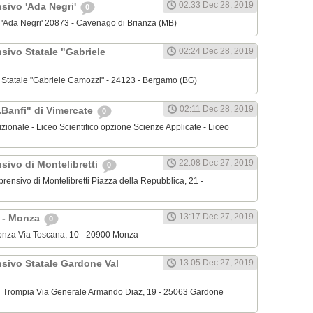
02:33 Dec 28, 2019
nsivo 'Ada Negri'
0
o 'Ada Negri' 20873 - Cavenago di Brianza (MB)
sivo Statale "Gabriele
02:24 Dec 28, 2019
o Statale "Gabriele Camozzi" - 24123 - Bergamo (BG)
02:11 Dec 28, 2019
.Banfi" di Vimercate
0
dizionale - Liceo Scientifico opzione Scienze Applicate - Liceo
22:08 Dec 27, 2019
sivo di Montelibretti
0
mprensivo di Montelibretti Piazza della Repubblica, 21 -
13:17 Dec 27, 2019
' - Monza
0
 Monza Via Toscana, 10 - 20900 Monza
nsivo Statale Gardone Val
13:05 Dec 27, 2019
al Trompia Via Generale Armando Diaz, 19 - 25063 Gardone