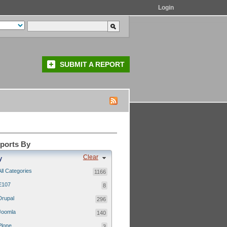
Login
SUBMIT A REPORT
eports By
Clear
y
All Categories
1166
E107
8
Drupal
296
Joomla
140
Plone
3