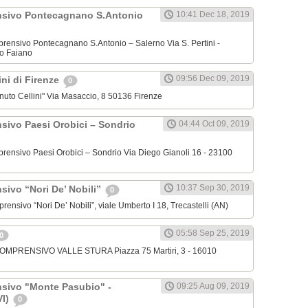
nsivo Pontecagnano S.Antonio
10:41 Dec 18, 2019
omprensivo Pontecagnano S.Antonio – Salerno Via S. Pertini -
o Faiano
09:56 Dec 09, 2019
lini di Firenze
0
venuto Cellini" Via Masaccio, 8 50136 Firenze
nsivo Paesi Orobici – Sondrio
04:44 Oct 09, 2019
omprensivo Paesi Orobici – Sondrio Via Diego Gianoli 16 - 23100
10:37 Sep 30, 2019
sivo “Nori De’ Nobili”
0
mprensivo “Nori De’ Nobili”, viale Umberto I 18, Trecastelli (AN)
05:58 Sep 25, 2019
0
 COMPRENSIVO VALLE STURA Piazza 75 Martiri, 3 - 16010
nsivo "Monte Pasubio" -
09:25 Aug 09, 2019
VI)
0