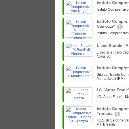
Istituto Compre
Istituto Comprensiv
Istituto Compren
Camozzi"
0
Istituto Comprensiv
Liceo Statale "A
Liceo scientifico tra
Classico
Istituto Compren
Sito dell'Istituto Co
Montelibretti (RM)
I.C. 'Anna Frank
I.C. 'Anna Frank' -
Istituto Compre
Trompia
0
I.C.S. di Gardone V
V.T. Brescia