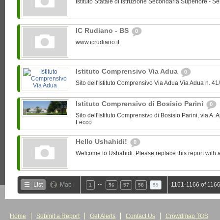
Istituto Statale di Istruzione Secondaria Superiore - Se
IC Rudiano - BS
0
www.icrudiano.it
Istituto Comprensivo Via Adua
0
Sito dell'Istituto Comprensivo Via Adua Via Adua n.
Istituto Comprensivo di Bosisio Parini
0
Sito dell'Istituto Comprensivo di Bosisio Parini, via A. 
Lecco
Hello Ushahidi!
0
Welcome to Ushahidi. Please replace this report with a
…
List
Map
1161-1166 of 1166
1
56
57
58
59
Home
Submit a Report
Get Alerts
Contact Us
Crowdmap TOS