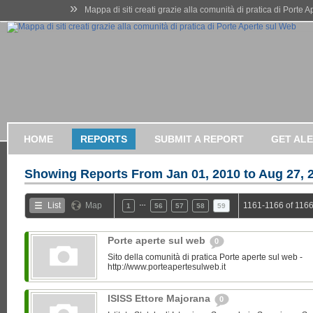
»
Mappa di siti creati grazie alla comunità di pratica di Porte 
HOME
REPORTS
SUBMIT A REPORT
GET AL
Showing Reports From
Jan 01, 2010 to Aug 27, 
…
List
Map
1161-1166 of 1166
1
56
57
58
59
Porte aperte sul web
0
Sito della comunità di pratica Porte aperte sul web -
http://www.porteapertesulweb.it
ISISS Ettore Majorana
0