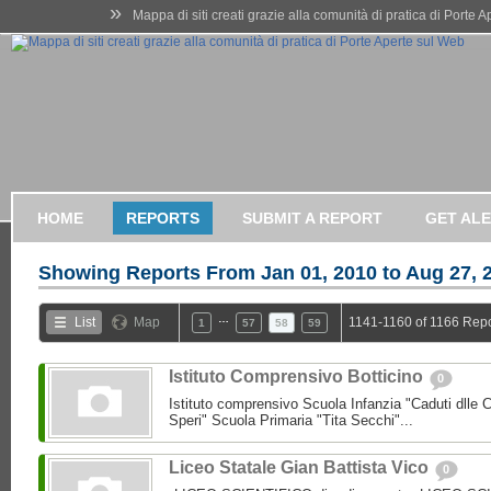
»
Mappa di siti creati grazie alla comunità di pratica di Porte 
HOME
REPORTS
SUBMIT A REPORT
GET AL
Showing Reports From
Jan 01, 2010 to Aug 27, 
…
List
Map
1141-1160 of 1166 Repo
1
57
58
59
Istituto Comprensivo Botticino
0
Istituto comprensivo Scuola Infanzia "Caduti dlle 
Speri" Scuola Primaria "Tita Secchi"...
Liceo Statale Gian Battista Vico
0