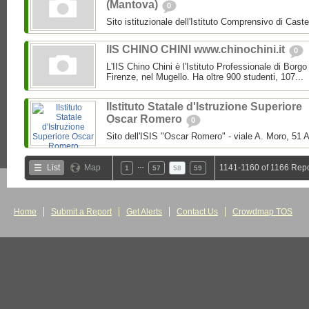
(Mantova)
0
Sito istituzionale dell'Istituto Comprensivo di Caste
IIS CHINO CHINI www.chinochini.it
0
L'IIS Chino Chini è l'Istituto Professionale di Borg
Firenze, nel Mugello. Ha oltre 900 studenti, 107...
IIstituto Statale d'Istruzione Superiore
Oscar Romero
0
Sito dell'ISIS "Oscar Romero" - viale A. Moro, 51 A
…
List
Map
1141-1160 of 1166 Repo
1
57
58
59
Home
Submit a Report
Get Alerts
Contact Us
Crowdmap TOS