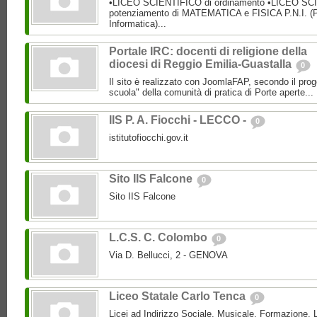
•LICEO SCIENTIFICO di ordinamento •LICEO SC
potenziamento di MATEMATICA e FISICA P.N.I. (P
Informatica)...
Portale IRC: docenti di religione della
diocesi di Reggio Emilia-Guastalla
0
Il sito è realizzato con JoomlaFAP, secondo il pro
scuola" della comunità di pratica di Porte aperte...
IIS P. A. Fiocchi - LECCO -
0
istitutofiocchi.gov.it
Sito IIS Falcone
0
Sito IIS Falcone
L.C.S. C. Colombo
0
Via D. Bellucci, 2 - GENOVA
Liceo Statale Carlo Tenca
0
Licei ad Indirizzo Sociale, Musicale, Formazione, L