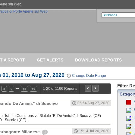
Aperte sul Web
T A REPORT
GET ALERTS
DOWNLOAD REPORTS
 01, 2010 to Aug 27, 2020
Change Date Range
Filter R
…
1-20 of 1166 Reports
5
6
58
59
Categor
dmondo De Amicis" di Succivo
06:54 Aug 27, 2020
ell'Istituto Comprensivo Statale "E. De Amicis" di Succivo (CE)
0 - Succivo (CE).
15:14 Jul 20, 2020
Garbagnate Milanese
0