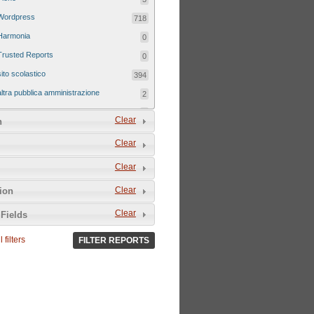
Wordpress
718
Harmonia
0
Trusted Reports
0
sito scolastico
394
altra pubblica amministrazione
2
sito tematico
8
Clear
n
Clear
Clear
Clear
tion
Clear
Fields
 filters
FILTER REPORTS