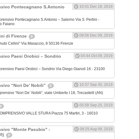
nsivo Pontecagnano S.Antonio
10:41 Dec 18, 2019
omprensivo Pontecagnano S.Antonio – Salerno Via S. Pertini -
o Faiano
09:56 Dec 09, 2019
lini di Firenze
0
venuto Cellini" Via Masaccio, 8 50136 Firenze
nsivo Paesi Orobici – Sondrio
04:44 Oct 09, 2019
omprensivo Paesi Orobici – Sondrio Via Diego Gianoli 16 - 23100
10:37 Sep 30, 2019
sivo “Nori De’ Nobili”
0
mprensivo “Nori De’ Nobili”, viale Umberto I 18, Trecastelli (AN)
05:58 Sep 25, 2019
0
 COMPRENSIVO VALLE STURA Piazza 75 Martiri, 3 - 16010
nsivo "Monte Pasubio" -
09:25 Aug 09, 2019
VI)
0