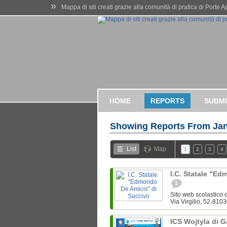
»
Mappa di siti creati grazie alla comunità di pratica di Porte 
HOME
REPORTS
SUBMI
Showing Reports From
Jan
List
Map
1
2
3
4
I.C. Statale "E
1
Sito web scolastico d
Via Virgilio, 52-8103
ICS Wojtyla di 