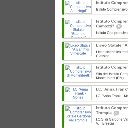
Istituto Compre
Istituto Comprensiv
Istituto Compren
Camozzi"
0
Istituto Comprensiv
Liceo Statale "A
Liceo scientifico tra
Classico
Istituto Compren
Sito dell'Istituto Co
Montelibretti (RM)
I.C. 'Anna Frank
I.C. 'Anna Frank' -
Istituto Compre
Trompia
0
I.C.S. di Gardone V
V.T. Brescia