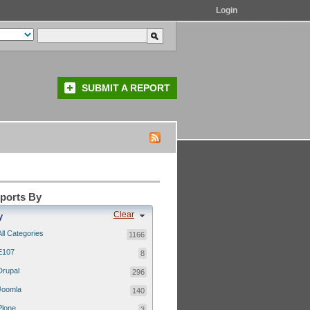
Login
SUBMIT A REPORT
eports By
Clear
y
All Categories
1166
E107
8
Drupal
296
Joomla
140
Plone
3