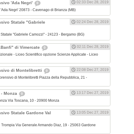
02:33 Dec 28, 2019
nsivo 'Ada Negri'
0
o 'Ada Negri' 20873 - Cavenago di Brianza (MB)
sivo Statale "Gabriele
02:24 Dec 28, 2019
o Statale "Gabriele Camozzi" - 24123 - Bergamo (BG)
02:11 Dec 28, 2019
.Banfi" di Vimercate
0
dizionale - Liceo Scientifico opzione Scienze Applicate - Liceo
22:08 Dec 27, 2019
sivo di Montelibretti
0
mprensivo di Montelibretti Piazza della Repubblica, 21 -
13:17 Dec 27, 2019
' - Monza
0
 Monza Via Toscana, 10 - 20900 Monza
nsivo Statale Gardone Val
13:05 Dec 27, 2019
al Trompia Via Generale Armando Diaz, 19 - 25063 Gardone