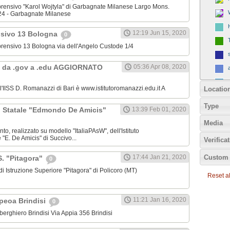
omprensivo "Karol Wojtyla" di Garbagnate Milanese Largo Mons.
24 - Garbagnate Milanese
12:19 Jun 15, 2020
nsivo 13 Bologna
0
omprensivo 13 Bologna via dell'Angelo Custode 1/4
 da .gov a .edu AGGIORNATO
05:36 Apr 08, 2020
ll'IISS D. Romanazzi di Bari è www.istitutoromanazzi.edu.it A
Locatio
Type
C. Statale "Edmondo De Amicis"
13:39 Feb 01, 2020
Media
nto, realizzato su modello "ItaliaPAsW", dell'Istituto
"E. De Amicis" di Succivo...
Verifica
Custom 
17:44 Jan 21, 2020
.S. "Pitagora"
0
o di Istruzione Superiore "Pitagora" di Policoro (MT)
Reset all
11:21 Jan 16, 2020
Ipeoa Brindisi
0
 Alberghiero Brindisi Via Appia 356 Brindisi