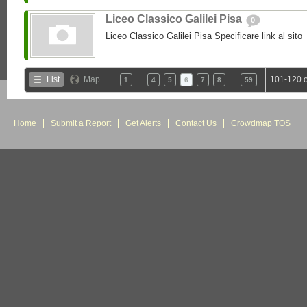
Liceo Classico Galilei Pisa
0
Liceo Classico Galilei Pisa Specificare link al sito
…
…
List
Map
101-120 o
1
4
5
6
7
8
59
Home
Submit a Report
Get Alerts
Contact Us
Crowdmap TOS