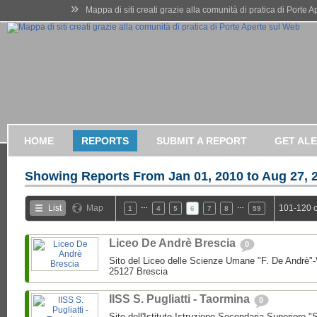
»
Mappa di siti creati grazie alla comunità di pratica di Porte 
HOME
REPORTS
SUBMIT A REPORT
GET AL
Showing Reports From
Jan 01, 2010 to Aug 27, 
…
…
List
Map
101-120 o
1
4
5
6
7
8
59
Liceo De Andrè Brescia
0
Sito del Liceo delle Scienze Umane "F. De Andrè"-
25127 Brescia
IISS S. Pugliatti - Taormina
0
Sito dell'Istituto Istruzione Secondaria Superiore "S