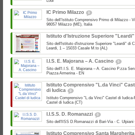
Lodi
IC Primo Milazzo
0
Sito dell’Istituto Comprensivo Primo di Milazzo - Vi
98057 Milazzo (ME), Italia
Istituto d'Istruzione Superiore "Leardi
Sito dell'Istituto d'istruzione Superiore "Leardi" di
Leardi, 1 – 15033 Casale M.to (AL)
I.I.S. E. Majorana – A. Cascino
0
Sito dell'I.I.S. E. Majorana – A. Cascino P.zza Se
Piazza Armerina - EN
Istituto Comprensivo "L.da Vinci" Cast
di Iudica
0
Istituto Comprensivo "L.da Vinci" Castel di Iudica
Castel di Iudica (CT)
I.I.S.S. D. Romanazzi
0
Sito dell'IISS D.Romanazzi di Bari-Via - C. Ulpiani 
Istituto Comprensivo Santa Margherita