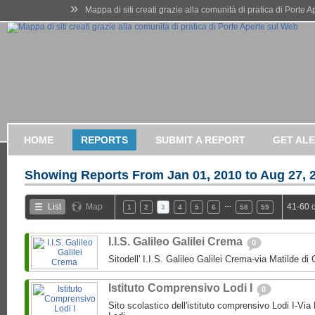
»
Mappa di siti creati grazie alla comunità di pratica di Porte 
HOME
REPORTS
SUBMIT A REPORT
GET AL
Showing Reports From
Jan 01, 2010 to Aug 27, 
…
List
Map
41-60 
1
2
3
4
5
6
58
59
I.I.S. Galileo Galilei Crema
0
Sitodell' I.I.S. Galileo Galilei Crema-via Matilde 
Istituto Comprensivo Lodi I
0
Sito scolastico dell'istituto comprensivo Lodi I-Via