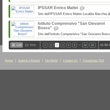
IPSSAR Enrico Mattei
0
Sito dell'IPSSAR Enrico Mattei Località Macchia 
Istituto Comprensivo "San Giovanni
Bosco"
0
Sito dell'Istituto Comprensivo "San Giovanni Bosc
…
List
Map
41-60 
1
2
3
4
5
6
58
59
Home
Submit a Report
Get Alerts
Contact Us
Crowdmap TOS