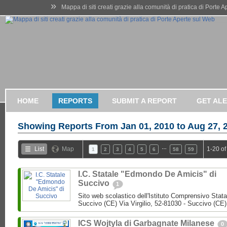
»
Mappa di siti creati grazie alla comunità di pratica di Porte 
HOME
REPORTS
SUBMIT A REPORT
GET AL
Showing Reports From
Jan 01, 2010 to Aug 27, 
…
List
Map
1-20 of
1
2
3
4
5
6
58
59
I.C. Statale "Edmondo De Amicis" di
Succivo
1
Sito web scolastico dell'Istituto Comprensivo Stata
Succivo (CE) Via Virgilio, 52-81030 - Succivo (CE)
ICS Wojtyla di Garbagnate Milanese
0