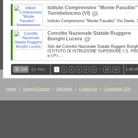
Istituto Comprensivo "Monte Pasubio"
Torrebelvicino (VI)
0
Istituto Comprensivo "Monte Pasubio" Via Dante, 1
Convitto Nazionale Statale Ruggero
Bonghi Lucera
0
Sito del Convitto Nazionale Statale Ruggero Bong
ISTITUTO DI ISTRUZIONE SUPERIORE I.S. PROF.
e I.P.I....
…
List
Map
1-20 of
1
2
3
4
5
6
58
59
Home
Submit a Report
Get Alerts
Contact Us
Crowdmap TOS