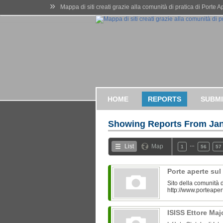
»
Mappa di siti creati grazie alla comunità di pratica di Porte 
HOME
REPORTS
SUBMI
Showing Reports From
Jan
…
List
Map
1
56
57
Porte aperte su
Sito della comunità d
http://www.porteaper
ISISS Ettore Ma