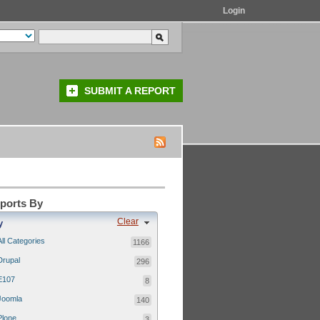
Login
SUBMIT A REPORT
eports By
Clear
y
All Categories
1166
Drupal
296
E107
8
Joomla
140
Plone
3