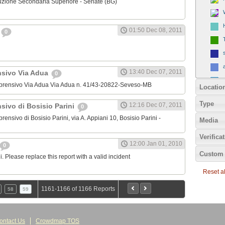
struzione Secondaria Superiore - Seriate (BG)
01:50 Dec 08, 2011
0
13:40 Dec 07, 2011
nsivo Via Adua
0
Comprensivo Via Adua Via Adua n. 41/43-20822-Seveso-MB
Locatio
Type
12:16 Dec 07, 2011
sivo di Bosisio Parini
0
prensivo di Bosisio Parini, via A. Appiani 10, Bosisio Parini -
Media
Verifica
12:00 Jan 01, 2010
0
Custom 
 Please replace this report with a valid incident
Reset all
1161-1166 of 1166 Reports
58
59
ontact Us
Crowdmap TOS