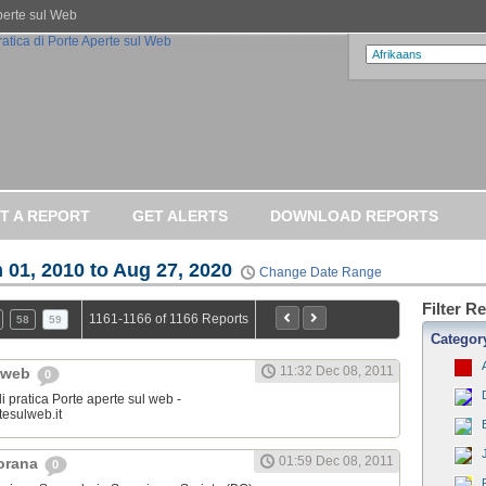
Aperte sul Web
T A REPORT
GET ALERTS
DOWNLOAD REPORTS
 01, 2010 to Aug 27, 2020
Change Date Range
Filter R
1161-1166 of 1166 Reports
58
59
Categor
11:32 Dec 08, 2011
l web
0
i pratica Porte aperte sul web -
tesulweb.it
01:59 Dec 08, 2011
jorana
0