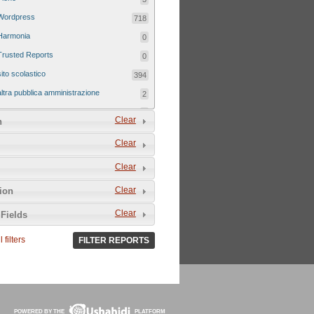
Wordpress
718
Harmonia
0
Trusted Reports
0
sito scolastico
394
altra pubblica amministrazione
2
sito tematico
8
Clear
n
Clear
Clear
Clear
tion
Clear
Fields
 filters
FILTER REPORTS
POWERED BY THE
PLATFORM