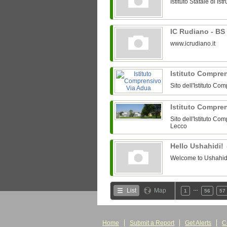
Istituto Statale di I
IC Rudiano - BS
www.icrudiano.it
Istituto Compre
Sito dell'Istituto 
Istituto Compren
Sito dell'Istituto Com
Lecco
Hello Ushahidi!
Welcome to Ushahidi.
…
List
Map
1
56
57
Home
Submit a Report
Get Alerts
C