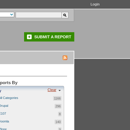
Login
SUBMIT A REPORT
eports By
Clear
y
All Categories
1166
Drupal
296
E107
8
Joomla
140
Plone
3