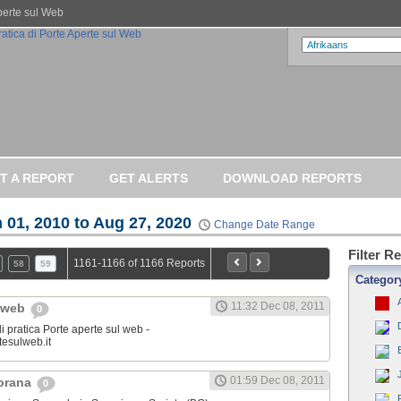
Aperte sul Web
T A REPORT
GET ALERTS
DOWNLOAD REPORTS
 01, 2010 to Aug 27, 2020
Change Date Range
Filter R
1161-1166 of 1166 Reports
58
59
Categor
11:32 Dec 08, 2011
l web
0
i pratica Porte aperte sul web -
tesulweb.it
01:59 Dec 08, 2011
jorana
0