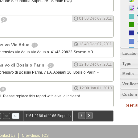
struzione Secondaria Superiore - Seriate (BG)
01:50 Dec 08, 2011
0
13:40 Dec 07, 2011
nsivo Via Adua
0
Comprensivo Via Adua Via Adua n. 41/43-20822-Seveso-MB
Locatio
Type
12:16 Dec 07, 2011
sivo di Bosisio Parini
0
prensivo di Bosisio Parini, via A. Appiani 10, Bosisio Parini -
Media
Verifica
12:00 Jan 01, 2010
0
Custom 
 Please replace this report with a valid incident
Reset all
1161-1166 of 1166 Reports
58
59
ontact Us
Crowdmap TOS