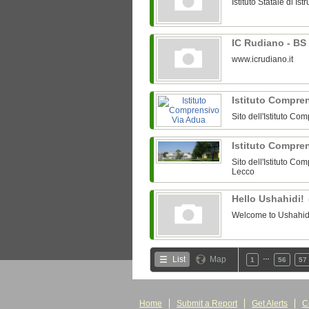
Istituto Statale di I
IC Rudiano - BS
www.icrudiano.it
Istituto Compre
Sito dell'Istituto 
Istituto Compren
Sito dell'Istituto Com
Lecco
Hello Ushahidi!
Welcome to Ushahidi.
…
List
Map
1
56
57
Home
Submit a Report
Get Alerts
C