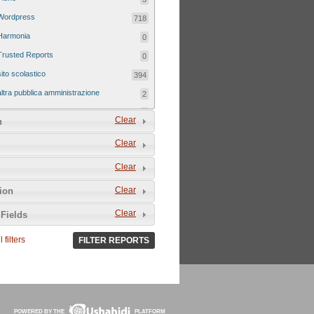
Wordpress
718
Harmonia
0
Trusted Reports
0
sito scolastico
394
altra pubblica amministrazione
2
sito tematico
8
Clear
n
Clear
Clear
Clear
tion
Clear
Fields
 filters
FILTER REPORTS
POWERED BY THE
PLATFORM