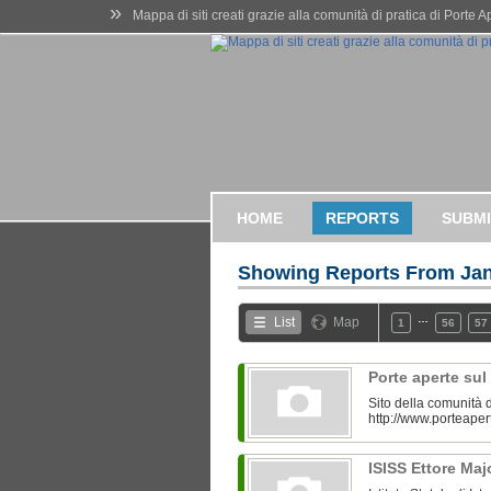
»
Mappa di siti creati grazie alla comunità di pratica di Porte 
HOME
REPORTS
SUBMI
Showing Reports From
Jan
…
List
Map
1
56
57
Porte aperte su
Sito della comunità d
http://www.porteaper
ISISS Ettore Ma