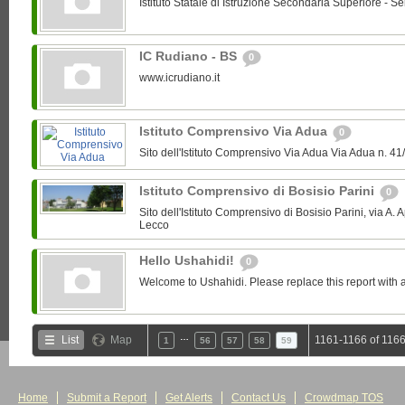
Istituto Statale di Istruzione Secondaria Superiore - Se
IC Rudiano - BS
0
www.icrudiano.it
Istituto Comprensivo Via Adua
0
Sito dell'Istituto Comprensivo Via Adua Via Adua n.
Istituto Comprensivo di Bosisio Parini
0
Sito dell'Istituto Comprensivo di Bosisio Parini, via A. 
Lecco
Hello Ushahidi!
0
Welcome to Ushahidi. Please replace this report with a
…
List
Map
1161-1166 of 1166
1
56
57
58
59
Home
Submit a Report
Get Alerts
Contact Us
Crowdmap TOS