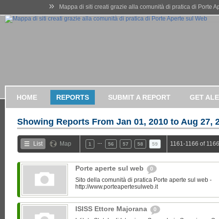
»
Mappa di siti creati grazie alla comunità di pratica di Porte 
HOME
REPORTS
SUBMIT A REPORT
GET AL
Showing Reports From
Jan 01, 2010 to Aug 27, 
…
List
Map
1161-1166 of 1166
1
56
57
58
59
Porte aperte sul web
0
Sito della comunità di pratica Porte aperte sul web -
http://www.porteapertesulweb.it
ISISS Ettore Majorana
0