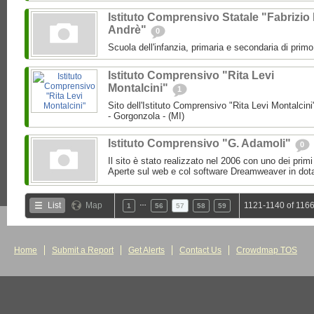
Istituto Comprensivo Statale "Fabrizio
Andrè"
0
Scuola dell'infanzia, primaria e secondaria di prim
Istituto Comprensivo "Rita Levi
Montalcini"
1
Sito dell'Istituto Comprensivo "Rita Levi Montalcini
- Gorgonzola - (MI)
Istituto Comprensivo "G. Adamoli"
0
Il sito è stato realizzato nel 2006 con uno dei primi 
Aperte sul web e col software Dreamweaver in dota
…
List
Map
1121-1140 of 1166
1
56
57
58
59
Home
Submit a Report
Get Alerts
Contact Us
Crowdmap TOS