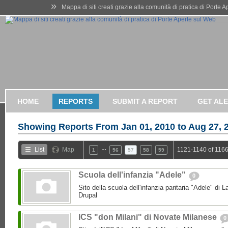
»
Mappa di siti creati grazie alla comunità di pratica di Porte 
HOME
REPORTS
SUBMIT A REPORT
GET AL
Showing Reports From
Jan 01, 2010 to Aug 27, 
…
List
Map
1121-1140 of 1166
1
56
57
58
59
Scuola dell'infanzia "Adele"
0
Sito della scuola dell'infanzia paritaria "Adele" di L
Drupal
ICS "don Milani" di Novate Milanese
0