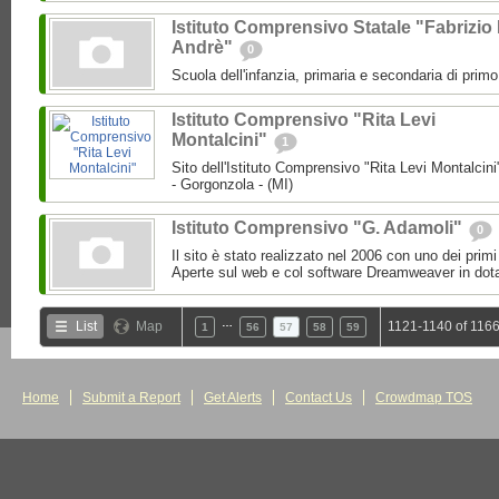
Istituto Comprensivo Statale "Fabrizio
Andrè"
0
Scuola dell'infanzia, primaria e secondaria di prim
Istituto Comprensivo "Rita Levi
Montalcini"
1
Sito dell'Istituto Comprensivo "Rita Levi Montalcini
- Gorgonzola - (MI)
Istituto Comprensivo "G. Adamoli"
0
Il sito è stato realizzato nel 2006 con uno dei primi 
Aperte sul web e col software Dreamweaver in dota
…
List
Map
1121-1140 of 1166
1
56
57
58
59
Home
Submit a Report
Get Alerts
Contact Us
Crowdmap TOS