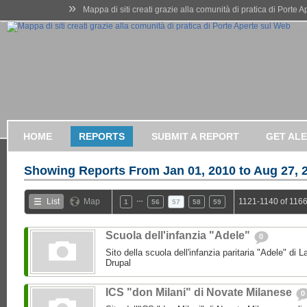
»
Mappa di siti creati grazie alla comunità di pratica di Porte 
HOME
REPORTS
SUBMIT A REPORT
GET AL
Showing Reports From
Jan 01, 2010 to Aug 27, 
…
List
Map
1121-1140 of 1166
1
56
57
58
59
Scuola dell'infanzia "Adele"
0
Sito della scuola dell'infanzia paritaria "Adele" di L
Drupal
ICS "don Milani" di Novate Milanese
0