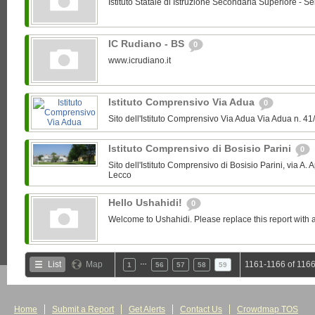
Istituto Statale di Istruzione Secondaria Superiore - Se
IC Rudiano - BS
0
www.icrudiano.it
Istituto Comprensivo Via Adua
0
Sito dell'Istituto Comprensivo Via Adua Via Adua n.
Istituto Comprensivo di Bosisio Parini
0
Sito dell'Istituto Comprensivo di Bosisio Parini, via A. 
Lecco
Hello Ushahidi!
0
Welcome to Ushahidi. Please replace this report with a
…
List
Map
1161-1166 of 1166
1
56
57
58
59
Home
Submit a Report
Get Alerts
Contact Us
Crowdmap TOS