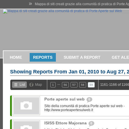
»
Mappa di siti creati grazie alla comunità di pratica di Porte 
HOME
REPORTS
SUBMIT A REPORT
GET AL
Showing Reports From
Jan 01, 2010 to Aug 27, 
…
List
Map
1161-1166 of 1166
1
56
57
58
59
Porte aperte sul web
0
Sito della comunità di pratica Porte aperte sul web -
http://www.porteapertesulweb.it
ISISS Ettore Majorana
0