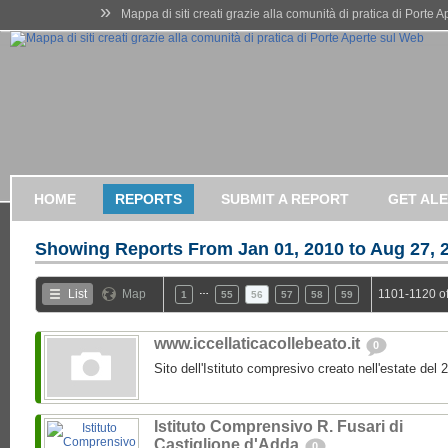
»
Mappa di siti creati grazie alla comunità di pratica di Porte 
HOME
REPORTS
SUBMIT A REPORT
GET AL
Showing Reports From
Jan 01, 2010 to Aug 27, 
…
List
Map
1101-1120 o
1
55
56
57
58
59
www.iccellaticacollebeato.it
0
Sito dell'Istituto compresivo creato nell'estate del 
Istituto Comprensivo R. Fusari di
Castiglione d'Adda
0