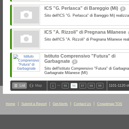
ICS "G. Perlasca" di Bareggio (Mi)
0
Sito dell'ICS "G. Perlasca" di Bareggio Mi) realizz
ICS "A. Rizzoli" di Pregnana Milanese
Sito dell'ICS "A. Rizzoli" di Pregnana Milanese rea
Istituto Comprensivo "Futura" di
Garbagnate
0
Sito dell'Istituto Comprensivo "Futura" di Garbagnat
Garbagnate Milanese (MI)
…
List
Map
1101-1120 o
1
55
56
57
58
59
Home
Submit a Report
Get Alerts
Contact Us
Crowdmap TOS