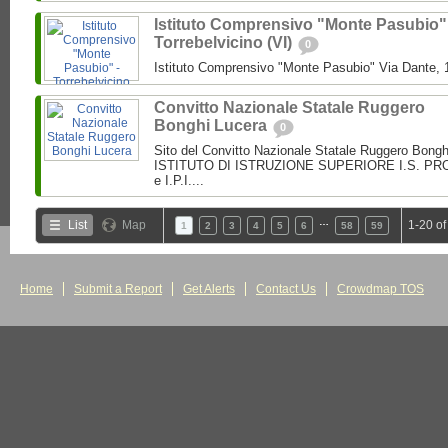
Istituto Comprensivo "Monte Pasubio"
Torrebelvicino (VI)
0
Istituto Comprensivo "Monte Pasubio" Via Dante, 1
Convitto Nazionale Statale Ruggero
Bonghi Lucera
0
Sito del Convitto Nazionale Statale Ruggero Bong
ISTITUTO DI ISTRUZIONE SUPERIORE I.S. PROF.
e I.P.I....
…
List
Map
1-20 of
1
2
3
4
5
6
58
59
Home
Submit a Report
Get Alerts
Contact Us
Crowdmap TOS