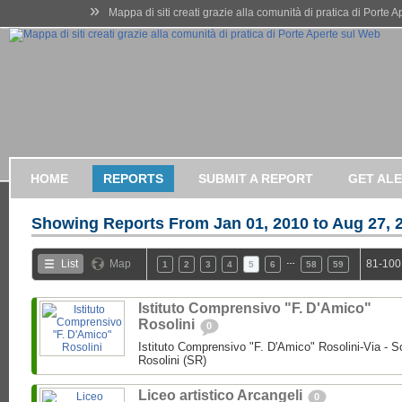
»
Mappa di siti creati grazie alla comunità di pratica di Porte 
HOME
REPORTS
SUBMIT A REPORT
GET AL
Showing Reports From
Jan 01, 2010 to Aug 27, 
…
List
Map
81-100
1
2
3
4
5
6
58
59
Istituto Comprensivo "F. D'Amico"
Rosolini
0
Istituto Comprensivo "F. D'Amico" Rosolini-Via - So
Rosolini (SR)
Liceo artistico Arcangeli
0