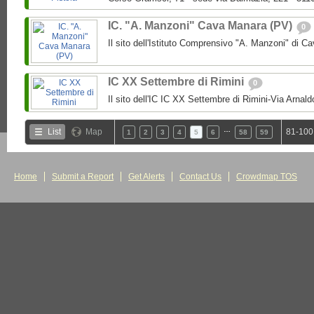
IC. "A. Manzoni" Cava Manara (PV)
0
Il sito dell'Istituto Comprensivo "A. Manzoni" di 
IC XX Settembre di Rimini
0
Il sito dell'IC IC XX Settembre di Rimini-Via Arnal
…
List
Map
81-100
1
2
3
4
5
6
58
59
Home
Submit a Report
Get Alerts
Contact Us
Crowdmap TOS