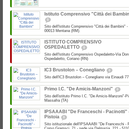
Istituto Comprensivo "Città dei Bambin
0
Sito dell'Istituto Comprensivo "Città dei Bambini" -
00013 Mentana (RM).
ISTITUTO COMPRENSIVO
OSPEDALETTO
0
Sito dell'Istituto Comprensivo Ospedaletto-Via Don
Ospedaletto, Coriano (RN)
IC3 Brustolon – Conegliano
0
Sito dell'IC3 Brustolon – Conegliano via Einaudi 7
Primo I.C. "De Amicis-Manzoni"
0
Sito dell'istituto Primo I.C. "De Amicis-Manzoni"-P
Massafra (TA)
IPSAAABI "De Franceschi - Pacinotti" 
Pistoia
0
Sito istituzionale dell'IPSAAABI "De Franceschi - 
Corso Gramsci, 71 - sede via Dalmazia, 221 - 5110