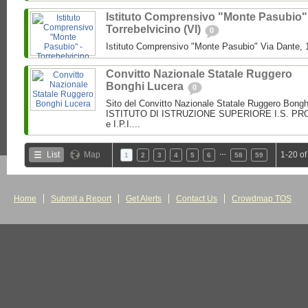
Istituto Comprensivo "Monte Pasubio"
Torrebelvicino (VI)
0
Istituto Comprensivo "Monte Pasubio" Via Dante, 1
Convitto Nazionale Statale Ruggero
Bonghi Lucera
0
Sito del Convitto Nazionale Statale Ruggero Bong
ISTITUTO DI ISTRUZIONE SUPERIORE I.S. PROF.
e I.P.I....
…
List
Map
1-20 of
1
2
3
4
5
6
58
59
Home
Submit a Report
Get Alerts
Contact Us
Crowdmap TOS