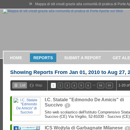
»
Mappa di siti creati grazie alla comunità di pratica di Porte 
HOME
REPORTS
SUBMIT A REPORT
GET AL
Showing Reports From
Jan 01, 2010 to Aug 27, 
…
List
Map
1-20 of
1
2
3
4
5
6
58
59
I.C. Statale "Edmondo De Amicis" di
Succivo
1
Sito web scolastico dell'Istituto Comprensivo Stata
Succivo (CE) Via Virgilio, 52-81030 - Succivo (CE)
ICS Wojtyla di Garbagnate Milanese
0