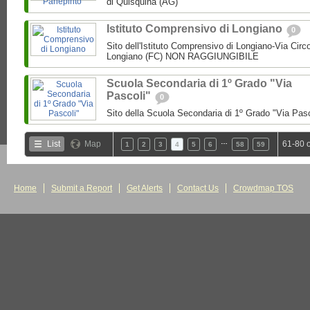
di Quisquina (AG)
Istituto Comprensivo di Longiano
0
Sito dell'Istituto Comprensivo di Longiano-Via Circ
Longiano (FC) NON RAGGIUNGIBILE
Scuola Secondaria di 1º Grado "Via
Pascoli"
0
Sito della Scuola Secondaria di 1º Grado "Via Pas
…
List
Map
61-80 
1
2
3
4
5
6
58
59
Home
Submit a Report
Get Alerts
Contact Us
Crowdmap TOS