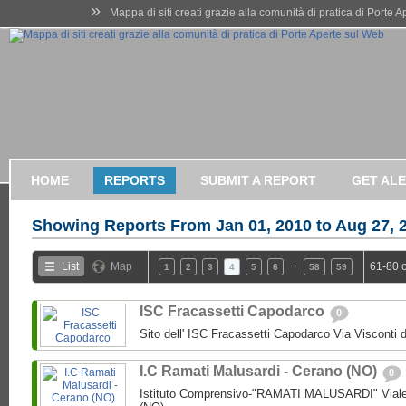
»
Mappa di siti creati grazie alla comunità di pratica di Porte 
HOME
REPORTS
SUBMIT A REPORT
GET AL
Showing Reports From
Jan 01, 2010 to Aug 27, 
…
List
Map
61-80 
1
2
3
4
5
6
58
59
ISC Fracassetti Capodarco
0
Sito dell' ISC Fracassetti Capodarco Via Visconti
I.C Ramati Malusardi - Cerano (NO)
0
Istituto Comprensivo-"RAMATI MALUSARDI" Viale 