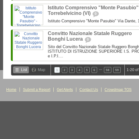
Istituto Comprensivo "Monte Pasubio"
Torrebelvicino (VI)
0
Istituto Comprensivo "Monte Pasubio" Via Dante, 1
Convitto Nazionale Statale Ruggero
Bonghi Lucera
0
Sito del Convitto Nazionale Statale Ruggero Bong
ISTITUTO DI ISTRUZIONE SUPERIORE I.S. PROF.
e I.P.I....
…
List
Map
1-20 of
1
2
3
4
5
6
58
59
Home
Submit a Report
Get Alerts
Contact Us
Crowdmap TOS