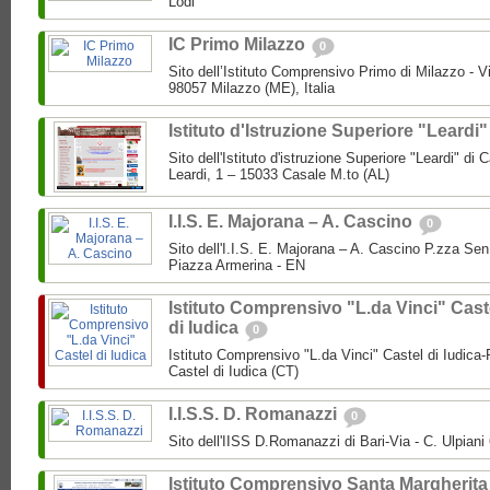
Lodi
IC Primo Milazzo
0
Sito dell’Istituto Comprensivo Primo di Milazzo - Vi
98057 Milazzo (ME), Italia
Istituto d'Istruzione Superiore "Leardi
Sito dell'Istituto d'istruzione Superiore "Leardi" di
Leardi, 1 – 15033 Casale M.to (AL)
I.I.S. E. Majorana – A. Cascino
0
Sito dell'I.I.S. E. Majorana – A. Cascino P.zza Se
Piazza Armerina - EN
Istituto Comprensivo "L.da Vinci" Cast
di Iudica
0
Istituto Comprensivo "L.da Vinci" Castel di Iudica
Castel di Iudica (CT)
I.I.S.S. D. Romanazzi
0
Sito dell'IISS D.Romanazzi di Bari-Via - C. Ulpiani 
Istituto Comprensivo Santa Margherita