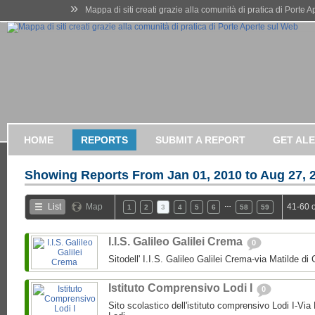
»
Mappa di siti creati grazie alla comunità di pratica di Porte 
HOME
REPORTS
SUBMIT A REPORT
GET AL
Showing Reports From
Jan 01, 2010 to Aug 27, 
…
List
Map
41-60 
1
2
3
4
5
6
58
59
I.I.S. Galileo Galilei Crema
0
Sitodell' I.I.S. Galileo Galilei Crema-via Matilde 
Istituto Comprensivo Lodi I
0
Sito scolastico dell'istituto comprensivo Lodi I-Via