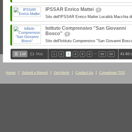
IPSSAR Enrico Mattei
0
Sito dell'IPSSAR Enrico Mattei Località Macchia 
Istituto Comprensivo "San Giovanni
Bosco"
0
Sito dell'Istituto Comprensivo "San Giovanni Bosc
…
List
Map
41-60 
1
2
3
4
5
6
58
59
Home
Submit a Report
Get Alerts
Contact Us
Crowdmap TOS