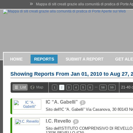
»
Mappa di siti creati grazie alla comunità di pratica di Porte 
HOME
REPORTS
SUBMIT A REPORT
GET AL
Showing Reports From
Jan 01, 2010 to Aug 27, 
…
List
Map
21-40 
1
2
3
4
5
6
58
59
IC “A. Gabelli”
2
Sito dell'IC “A. Gabelli” Via Casanova, 30 80143 
I.C. Revello
0
Sito dell'ISTITUTO COMPRENSIVO DI REVELLO V.
12036 REVELLO (CN)