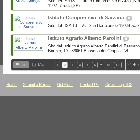
Sito dell'ISA18 – Istituto Comprensivo di Arcola/A
19021 Arcola(SP)
Istituto Comprensivo di Sarzana
0
Sito dell' ISA 13 – Via San Bartolomeo-19039-Sar
Istituto Agrario Alberto Parolini
0
Sito dell'Istituto Agrario Alberto Parolini di Bassa
Bortolo, 19 - 36061 Bassano del Grappa - VI
…
List
Map
21-40 
1
2
3
4
5
6
58
59
Home
Submit a Report
Get Alerts
Contact Us
Crowdmap TOS