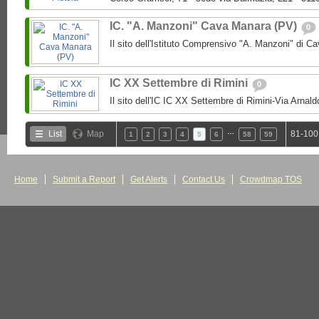
IC. "A. Manzoni" Cava Manara (PV)
0
Il sito dell'Istituto Comprensivo "A. Manzoni" di 
IC XX Settembre di Rimini
0
Il sito dell'IC IC XX Settembre di Rimini-Via Arnal
…
List
Map
81-100
1
2
3
4
5
6
58
59
Home
Submit a Report
Get Alerts
Contact Us
Crowdmap TOS