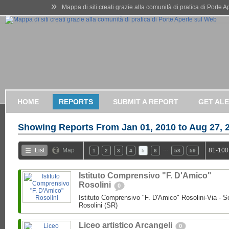
»
Mappa di siti creati grazie alla comunità di pratica di Porte 
HOME
REPORTS
SUBMIT A REPORT
GET AL
Showing Reports From
Jan 01, 2010 to Aug 27, 
…
List
Map
81-100
1
2
3
4
5
6
58
59
Istituto Comprensivo "F. D'Amico"
Rosolini
0
Istituto Comprensivo "F. D'Amico" Rosolini-Via - So
Rosolini (SR)
Liceo artistico Arcangeli
0