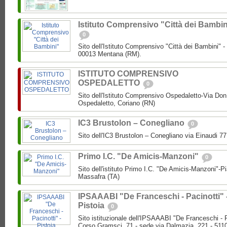
Istituto Comprensivo "Città dei Bambin
0
Sito dell'Istituto Comprensivo "Città dei Bambini" -
00013 Mentana (RM).
ISTITUTO COMPRENSIVO
OSPEDALETTO
0
Sito dell'Istituto Comprensivo Ospedaletto-Via Don
Ospedaletto, Coriano (RN)
IC3 Brustolon – Conegliano
0
Sito dell'IC3 Brustolon – Conegliano via Einaudi 7
Primo I.C. "De Amicis-Manzoni"
0
Sito dell'istituto Primo I.C. "De Amicis-Manzoni"-P
Massafra (TA)
IPSAAABI "De Franceschi - Pacinotti" 
Pistoia
0
Sito istituzionale dell'IPSAAABI "De Franceschi - 
Corso Gramsci, 71 - sede via Dalmazia, 221 - 5110