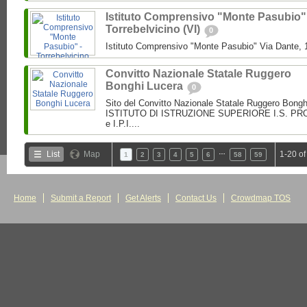
Istituto Comprensivo "Monte Pasubio"
Torrebelvicino (VI)
0
Istituto Comprensivo "Monte Pasubio" Via Dante, 1
Convitto Nazionale Statale Ruggero
Bonghi Lucera
0
Sito del Convitto Nazionale Statale Ruggero Bong
ISTITUTO DI ISTRUZIONE SUPERIORE I.S. PROF.
e I.P.I....
…
List
Map
1-20 of
1
2
3
4
5
6
58
59
Home
Submit a Report
Get Alerts
Contact Us
Crowdmap TOS