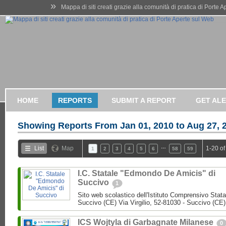
»
Mappa di siti creati grazie alla comunità di pratica di Porte 
HOME
REPORTS
SUBMIT A REPORT
GET AL
Showing Reports From
Jan 01, 2010 to Aug 27, 
…
List
Map
1-20 of
1
2
3
4
5
6
58
59
I.C. Statale "Edmondo De Amicis" di
Succivo
1
Sito web scolastico dell'Istituto Comprensivo Stata
Succivo (CE) Via Virgilio, 52-81030 - Succivo (CE)
ICS Wojtyla di Garbagnate Milanese
0