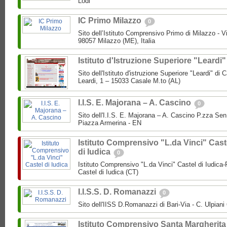
Lodi
IC Primo Milazzo
0
Sito dell’Istituto Comprensivo Primo di Milazzo - Vi
98057 Milazzo (ME), Italia
Istituto d'Istruzione Superiore "Leardi
Sito dell'Istituto d'istruzione Superiore "Leardi" di
Leardi, 1 – 15033 Casale M.to (AL)
I.I.S. E. Majorana – A. Cascino
0
Sito dell'I.I.S. E. Majorana – A. Cascino P.zza Se
Piazza Armerina - EN
Istituto Comprensivo "L.da Vinci" Cast
di Iudica
0
Istituto Comprensivo "L.da Vinci" Castel di Iudica
Castel di Iudica (CT)
I.I.S.S. D. Romanazzi
0
Sito dell'IISS D.Romanazzi di Bari-Via - C. Ulpiani 
Istituto Comprensivo Santa Margherita