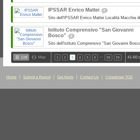
IPSSAR Enrico Mattei
0
Sito dell'IPSSAR Enrico Mattei Località Macchia 
Istituto Comprensivo "San Giovanni
Bosco"
0
Sito dell'Istituto Comprensivo "San Giovanni Bosc
…
List
Map
41-60 
1
2
3
4
5
6
58
59
Home
Submit a Report
Get Alerts
Contact Us
Crowdmap TOS