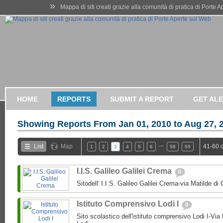
»
Mappa di siti creati grazie alla comunità di pratica di Porte 
HOME
REPORTS
SUBMIT A REPORT
GET AL
Showing Reports From
Jan 01, 2010 to Aug 27, 
…
List
Map
41-60 
1
2
3
4
5
6
58
59
I.I.S. Galileo Galilei Crema
0
Sitodell' I.I.S. Galileo Galilei Crema-via Matilde 
Istituto Comprensivo Lodi I
0
Sito scolastico dell'istituto comprensivo Lodi I-Via