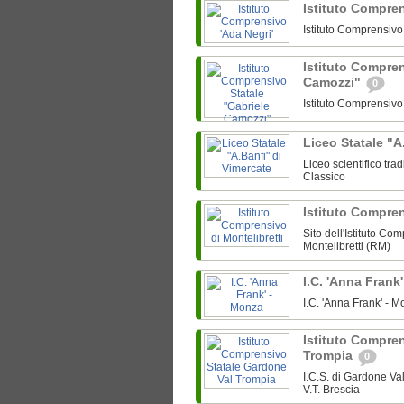
Istituto Compre
Istituto Comprensiv
Istituto Compren
Camozzi"
0
Istituto Comprensiv
Liceo Statale "A
Liceo scientifico tra
Classico
Istituto Compren
Sito dell'Istituto Co
Montelibretti (RM)
I.C. 'Anna Frank
I.C. 'Anna Frank' -
Istituto Compre
Trompia
0
I.C.S. di Gardone V
V.T. Brescia