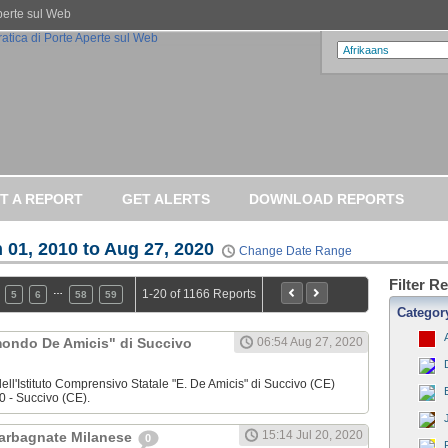
Aperte sul Web
T A REPORT
GET ALERTS
DOWNLOAD REPORTS
 01, 2010 to Aug 27, 2020
Change Date Range
Filter R
…
1-20 of 1166 Reports
5
6
58
59
Categor
dmondo De Amicis" di Succivo
06:54 Aug 27, 2020
ell'Istituto Comprensivo Statale "E. De Amicis" di Succivo (CE)
0 - Succivo (CE).
15:14 Jul 20, 2020
Garbagnate Milanese
0