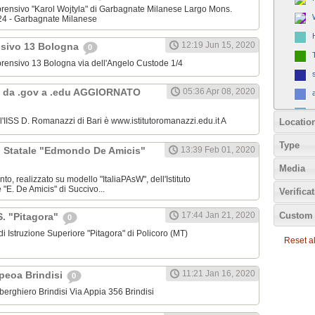
omprensivo "Karol Wojtyla" di Garbagnate Milanese Largo Mons.
24 - Garbagnate Milanese
12:19 Jun 15, 2020
nsivo 13 Bologna
0
omprensivo 13 Bologna via dell'Angelo Custode 1/4
 da .gov a .edu AGGIORNATO
05:36 Apr 08, 2020
ll'IISS D. Romanazzi di Bari è www.istitutoromanazzi.edu.it A
Locatio
Type
C. Statale "Edmondo De Amicis"
13:39 Feb 01, 2020
Media
nto, realizzato su modello "ItaliaPAsW", dell'Istituto
"E. De Amicis" di Succivo...
Verifica
Custom 
17:44 Jan 21, 2020
.S. "Pitagora"
0
o di Istruzione Superiore "Pitagora" di Policoro (MT)
Reset all
11:21 Jan 16, 2020
Ipeoa Brindisi
0
 Alberghiero Brindisi Via Appia 356 Brindisi