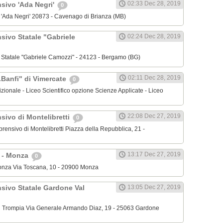
02:33 Dec 28, 2019
nsivo 'Ada Negri'
0
o 'Ada Negri' 20873 - Cavenago di Brianza (MB)
sivo Statale "Gabriele
02:24 Dec 28, 2019
o Statale "Gabriele Camozzi" - 24123 - Bergamo (BG)
02:11 Dec 28, 2019
.Banfi" di Vimercate
0
dizionale - Liceo Scientifico opzione Scienze Applicate - Liceo
22:08 Dec 27, 2019
sivo di Montelibretti
0
mprensivo di Montelibretti Piazza della Repubblica, 21 -
13:17 Dec 27, 2019
' - Monza
0
 Monza Via Toscana, 10 - 20900 Monza
nsivo Statale Gardone Val
13:05 Dec 27, 2019
al Trompia Via Generale Armando Diaz, 19 - 25063 Gardone