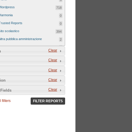
Wordpress
718
Harmonia
0
Trusted Reports
0
sito scolastico
394
altra pubblica amministrazione
2
sito tematico
8
Clear
n
Clear
Clear
Clear
tion
Clear
Fields
 filters
FILTER REPORTS