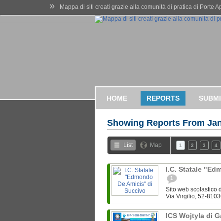
»
Mappa di siti creati grazie alla comunità di pratica di Porte 
HOME
REPORTS
SUBMI
Showing Reports From
Jan
List
Map
1
2
3
4
I.C. Statale "E
1
Sito web scolastico d
Via Virgilio, 52-8103
ICS Wojtyla di 