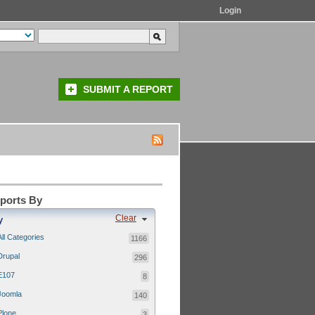
Login
SUBMIT A REPORT
eports By
Clear
y
All Categories
1166
Drupal
296
E107
8
Joomla
140
Plone
3