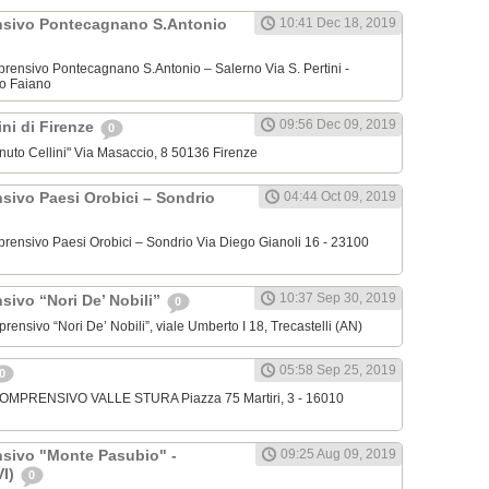
nsivo Pontecagnano S.Antonio
10:41 Dec 18, 2019
omprensivo Pontecagnano S.Antonio – Salerno Via S. Pertini -
o Faiano
09:56 Dec 09, 2019
lini di Firenze
0
venuto Cellini" Via Masaccio, 8 50136 Firenze
nsivo Paesi Orobici – Sondrio
04:44 Oct 09, 2019
omprensivo Paesi Orobici – Sondrio Via Diego Gianoli 16 - 23100
10:37 Sep 30, 2019
sivo “Nori De’ Nobili”
0
mprensivo “Nori De’ Nobili”, viale Umberto I 18, Trecastelli (AN)
05:58 Sep 25, 2019
0
 COMPRENSIVO VALLE STURA Piazza 75 Martiri, 3 - 16010
nsivo "Monte Pasubio" -
09:25 Aug 09, 2019
VI)
0